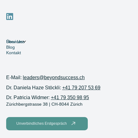
Navigation
Services
Über Uns
Blog
Kontakt
Kontakt
E-Mail:
leaders@beyondsuccess.ch
Dr. Daniela Haze Stöckli:
+41 79 207 53 69
Dr. Patricia Widmer:
+41 79 350 98 95
Zürichbergstrasse 38 | CH-8044 Zürich
Unverbindliches Erstgespräch