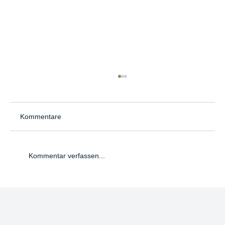
Kommentare
Kommentar verfassen...
Kontinuität als Komfortzone: Was
Schweizer Verwaltungsräte wirklich
bremst