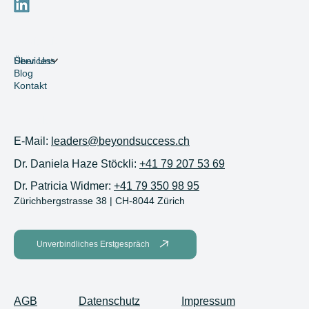
Navigation
Services
Über Uns
Blog
Kontakt
Kontakt
E-Mail:
leaders@beyondsuccess.ch
Dr. Daniela Haze Stöckli:
+41 79 207 53 69
Dr. Patricia Widmer:
+41 79 350 98 95
Zürichbergstrasse 38 | CH-8044 Zürich
Unverbindliches Erstgespräch
AGB
Datenschutz
Impressum