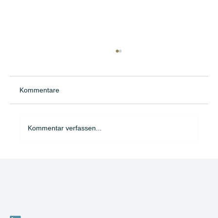
Kommentare
Kommentar verfassen...
Brauchen Führungskräfte heute noch
einen starren Karriereplan?