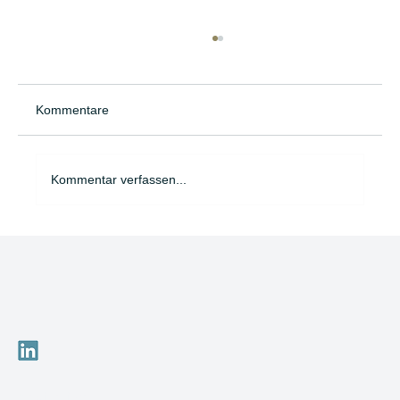
Kommentare
Kommentar verfassen...
Brauchen Führungskräfte heute noch
einen starren Karriereplan?
Navigation