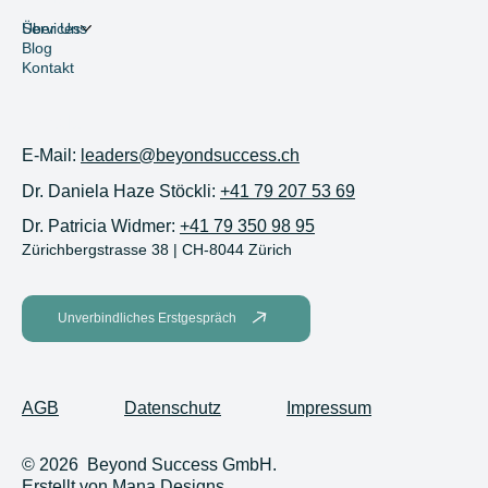
Services
Über Uns
Blog
Kontakt
Kontakt
E-Mail:
leaders@beyondsuccess.ch
Dr. Daniela Haze Stöckli:
+41 79 207 53 69
Dr. Patricia Widmer:
+41 79 350 98 95
Zürichbergstrasse 38 | CH-8044 Zürich
Unverbindliches Erstgespräch
AGB
Datenschutz
Impressum
© 2026 Beyond Success GmbH.
Erstellt von
Mana Designs
.