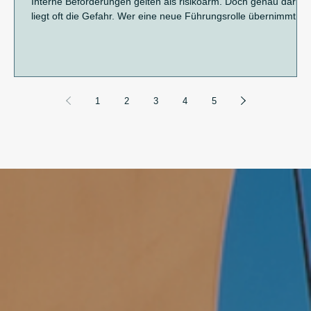
Interne Beförderungen gelten als risikoarm. Doch genau darin
liegt oft die Gefahr. Wer eine neue Führungsrolle übernimmt,
steht vor einem fundamentalen Rollenwechsel. Dieser Beitrag
zeigt, warum die ersten 90 Tage entscheidend sind und wie
Leadership Transitionen erfolgreich gelingen.
1
2
3
4
5