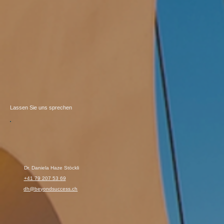
Lassen Sie uns sprechen
Dr. Daniela Haze Stöckli
+41 79 207 53 69
dh@beyondsuccess.ch