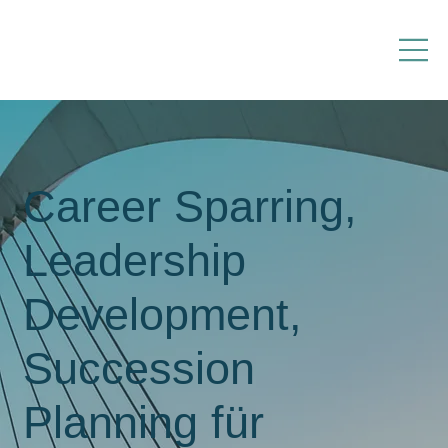
Career Sparring,
Leadership
Development,
Succession
Planning für